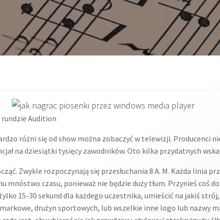
 rundzie Audition
ardzo różni się od show można zobaczyć w telewizji. Producenci ni
jał na dziesiątki tysięcy zawodników. Oto kilka przydatnych wsk
cząć. Zwykle rozpoczynają się przesłuchania 8 A. M. Każda linia prz
u mnóstwo czasu, ponieważ nie będzie duży tłum. Przynieś coś do 
tylko 15-30 sekund dla każdego uczestnika, umieścić na jakiś strój, 
y markowe, drużyn sportowych, lub wszelkie inne logo lub nazwy m
ada jest, aby ubierać się jak prawdziwy, stylowy i atrakcyjny ty. U