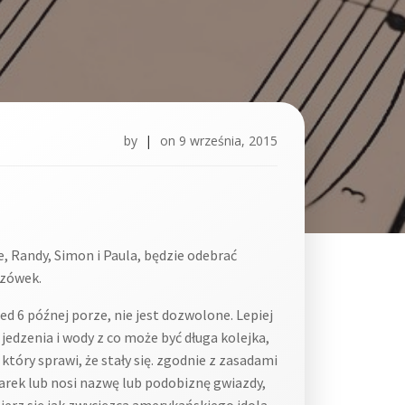
by
|
on
9 września, 2015
e, Randy, Simon i Paula, będzie odebrać
azówek.
ed 6 późnej porze, nie jest dozwolone. Lepiej
jedzenia i wody z co może być długa kolejka,
który sprawi, że stały się. zgodnie z zasadami
arek lub nosi nazwę lub podobiznę gwiazdy,
bierz się jak zwycięzca amerykańskiego idola