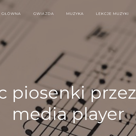
GŁÓWNA
GWIAZDA
MUZYKA
LEKCJE MUZYKI
c piosenki prz
media player