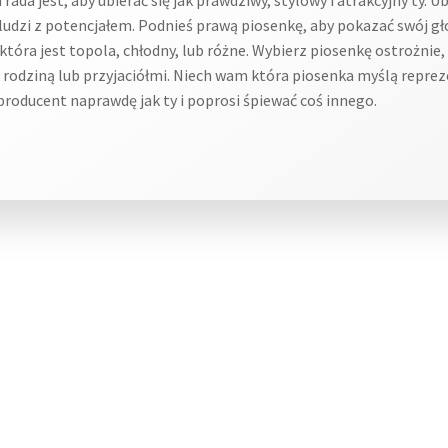
udzi z potencjałem. Podnieś prawą piosenkę, aby pokazać swój gło
 która jest topola, chłodny, lub różne. Wybierz piosenkę ostrożni
ed rodziną lub przyjaciółmi. Niech wam która piosenka myślą rep
producent naprawdę jak ty i poprosi śpiewać coś innego.