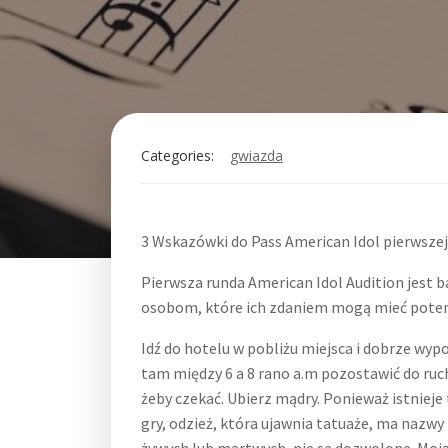
Categories:
gwiazda
3 Wskazówki do Pass American Idol pierwszej
Pierwsza runda American Idol Audition jest b
osobom, które ich zdaniem mogą mieć potenc
Idź do hotelu w pobliżu miejsca i dobrze wypo
tam między 6 a 8 rano a.m pozostawić do ruch
żeby czekać. Ubierz mądry. Ponieważ istnieje 
gry, odzież, która ujawnia tatuaże, ma nazw
żywych lub martwych, nie są dozwolone. Moja r