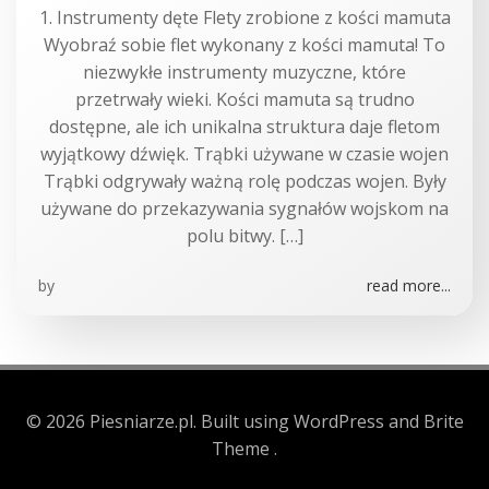
1. Instrumenty dęte Flety zrobione z kości mamuta
Wyobraź sobie flet wykonany z kości mamuta! To
niezwykłe instrumenty muzyczne, które
przetrwały wieki. Kości mamuta są trudno
dostępne, ale ich unikalna struktura daje fletom
wyjątkowy dźwięk. Trąbki używane w czasie wojen
Trąbki odgrywały ważną rolę podczas wojen. Były
używane do przekazywania sygnałów wojskom na
polu bitwy. […]
by
read more...
© 2026 Piesniarze.pl. Built using WordPress and Brite
Theme .