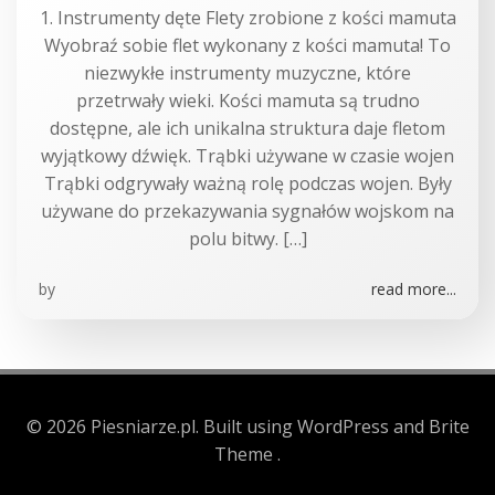
1. Instrumenty dęte Flety zrobione z kości mamuta
Wyobraź sobie flet wykonany z kości mamuta! To
niezwykłe instrumenty muzyczne, które
przetrwały wieki. Kości mamuta są trudno
dostępne, ale ich unikalna struktura daje fletom
wyjątkowy dźwięk. Trąbki używane w czasie wojen
Trąbki odgrywały ważną rolę podczas wojen. Były
używane do przekazywania sygnałów wojskom na
polu bitwy. […]
by
read more...
© 2026 Piesniarze.pl. Built using WordPress and Brite
Theme .