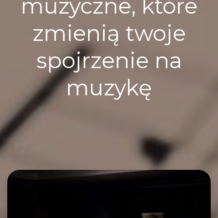
muzyczne, które
zmienią twoje
spojrzenie na
muzykę