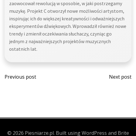
zaowocował rewolucją w sposobie, w jaki postrzegamy
muzykę. Projekt C otworzył nowe możliwości artystom,
inspirując ich do większej kreatywności i odważniejszych
eksperymentów dźwiękowych. Wprowadził również nowe
trendy i zmienił oczekiwania słuchaczy, czyniąc go
jednym z najważniejszych projektów muzycznych
ostatnich lat.
Post
Post
Previous post
Next post
navigation
navi
© 2026 Piesniarze.pl. Built using WordPress and Brite