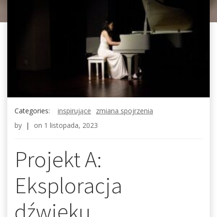
Categories:
inspirujące
zmiana spojrzenia
by
|
on
1 listopada, 2023
Projekt A:
Eksploracja
dźwięku