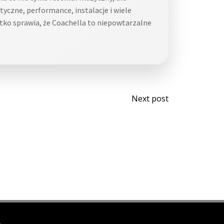
yczne, performance, instalacje i wiele
tko sprawia, że Coachella to niepowtarzalne
Post
Next post
navigati