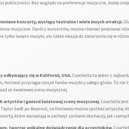
ci publiczności. Bez względu na preferencje muzyczne, każdy znaj
niane koncerty, występy teatralne i wiele innych atrakcji.
Gla
enia muzyczne. Oprócz koncertów, można również podziwiać różno
ie tylko święto muzyki, ale także okazja do zanurzenia się w róż
 odbywający się w Kalifornii, USA.
Coachella to jedno z najbar
nii, festiwal przyciąga rzesze fanów muzyki z całego globu. To nie
iazd ze światowej sceny muzycznej.
h artystów i gwiazd światowej sceny muzycznej.
Coachella jest
Taylor Swift po Beyoncé, na festiwalu można spotkać artystów, kt
ncerty, które wprawiają w zachwyt zarówno słuchaczy, jak i sam
turę, tworząc unikalne doświadczenie dla uczestników.
Coachell