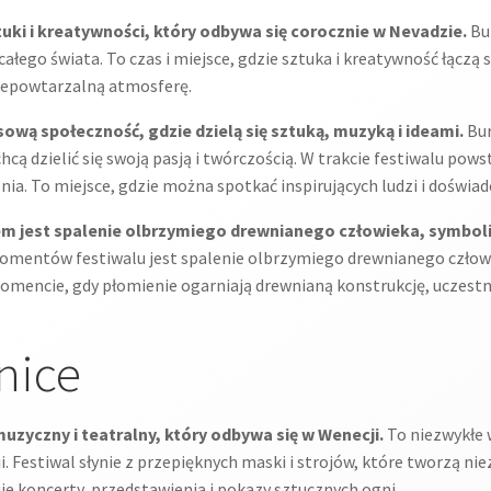
uki i kreatywności, który odbywa się corocznie w Nevadzie.
Bu
ałego świata. To czas i miejsce, gdzie sztuka i kreatywność łączą s
niepowtarzalną atmosferę.
wą społeczność, gdzie dzielą się sztuką, muzyką i ideami.
Bur
cą dzielić się swoją pasją i twórczością. W trakcie festiwalu pows
ia. To miejsce, gdzie można spotkać inspirujących ludzi i doświa
m jest spalenie olbrzymiego drewnianego człowieka, symboli
omentów festiwalu jest spalenie olbrzymiego drewnianego człow
mencie, gdy płomienie ogarniają drewnianą konstrukcję, uczestnic
enice
uzyczny i teatralny, który odbywa się w Wenecji.
To niezwykłe 
 Festiwal słynie z przepięknych maski i strojów, które tworzą ni
je koncerty, przedstawienia i pokazy sztucznych ogni.