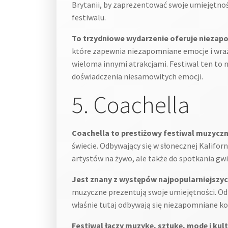
Brytanii, by zaprezentować swoje umiejętnoś
festiwalu.
To trzydniowe wydarzenie oferuje niezapom
które zapewnia niezapomniane emocje i wraż
wieloma innymi atrakcjami. Festiwal ten to n
doświadczenia niesamowitych emocji.
5. Coachella
Coachella to prestiżowy festiwal muzyczny
świecie. Odbywający się w słonecznej Kalifor
artystów na żywo, ale także do spotkania gw
Jest znany z występów najpopularniejszyc
muzyczne prezentują swoje umiejętności. Od 
właśnie tutaj odbywają się niezapomniane ko
Festiwal łączy muzykę, sztukę, modę i kul