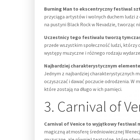
Burning Man to ekscentryczny festiwal szt
przyciąga artystów i wolnych duchem ludzi z c
na pustyni Black Rock w Nevadzie, tworząc 
Uczestnicy tego festiwalu tworzą tymczaso
przede wszystkim społeczność ludzi, którzy ch
występy muzyczne i różnego rodzaju wydarzen
Najbardziej charakterystycznym elemente
Jednym z najbardziej charakterystycznych m
oczyszczać i dawać poczucie odrodzenia. W mo
które zostają na długo w ich pamięci.
3. Carnival of V
Carnival of Venice to wyjątkowy festiwal m
magiczną atmosferę średniowiecznej Wenecji.
muzyczne, ale również teatralne, które oferu