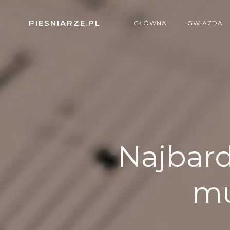
Skip
to
PIESNIARZE.PL
GŁÓWNA
GWIAZDA
content
Najbard
mu