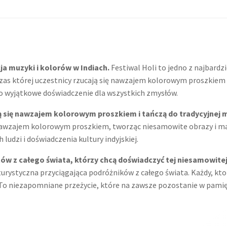
ja muzyki i kolorów w Indiach.
Festiwal Holi to jedno z najbard
czas której uczestnicy rzucają się nawzajem kolorowym proszkiem 
 to wyjątkowe doświadczenie dla wszystkich zmysłów.
ą się nawzajem kolorowym proszkiem i tańczą do tradycyjnej 
 nawzajem kolorowym proszkiem, tworząc niesamowite obrazy i mal
ludzi i doświadczenia kultury indyjskiej.
ów z całego świata, którzy chcą doświadczyć tej niesamowite
 turystyczna przyciągająca podróżników z całego świata. Każdy, kt
 To niezapomniane przeżycie, które na zawsze pozostanie w pamię