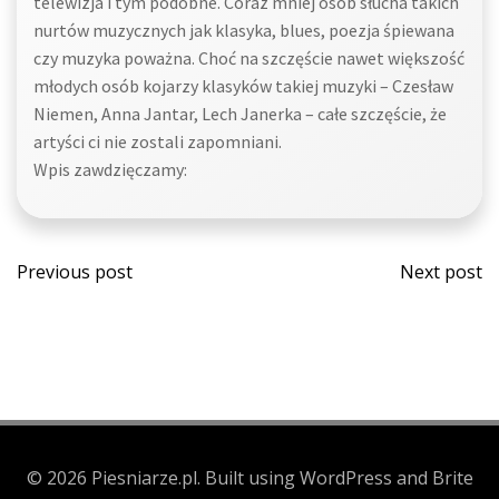
telewizja i tym podobne. Coraz mniej osób słucha takich
nurtów muzycznych jak klasyka, blues, poezja śpiewana
czy muzyka poważna. Choć na szczęście nawet większość
młodych osób kojarzy klasyków takiej muzyki – Czesław
Niemen, Anna Jantar, Lech Janerka – całe szczęście, że
artyści ci nie zostali zapomniani.
Wpis zawdzięczamy:
Post
Post
Previous post
Next post
navigation
navi
© 2026 Piesniarze.pl. Built using WordPress and Brite