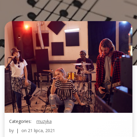
Categories:
muzyka
by
|
on
21 lipca, 2021