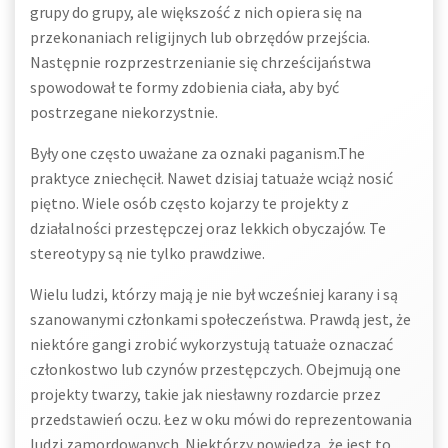
grupy do grupy, ale większość z nich opiera się na
przekonaniach religijnych lub obrzędów przejścia.
Następnie rozprzestrzenianie się chrześcijaństwa
spowodował te formy zdobienia ciała, aby być
postrzegane niekorzystnie.
Były one często uważane za oznaki paganism.The
praktyce zniechęcił. Nawet dzisiaj tatuaże wciąż nosić
piętno. Wiele osób często kojarzy te projekty z
działalności przestępczej oraz lekkich obyczajów. Te
stereotypy są nie tylko prawdziwe.
Wielu ludzi, którzy mają je nie był wcześniej karany i są
szanowanymi członkami społeczeństwa. Prawdą jest, że
niektóre gangi zrobić wykorzystują tatuaże oznaczać
członkostwo lub czynów przestępczych. Obejmują one
projekty twarzy, takie jak niesławny rozdarcie przez
przedstawień oczu. Łez w oku mówi do reprezentowania
ludzi zamordowanych. Niektórzy powiedzą, że jest to