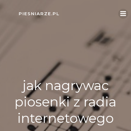
Skip
to
PIESNIARZE.PL
content
jak nagrywac
piosenki z radia
internetowego