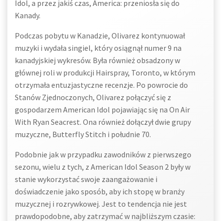
Idol, a przez jakiś czas, America: przeniosła się do
Kanady.
Podczas pobytu w Kanadzie, Olivarez kontynuował
muzyki i wydała singiel, który osiągnął numer 9 na
kanadyjskiej wykresów. Była również obsadzony w
głównej roli w produkcji Hairspray, Toronto, w którym
otrzymała entuzjastyczne recenzje. Po powrocie do
Stanów Zjednoczonych, Olivarez połączyć się z
gospodarzem American Idol pojawiając się na On Air
With Ryan Seacrest. Ona również dołączył dwie grupy
muzyczne, Butterfly Stitch i południe 70.
Podobnie jak w przypadku zawodników z pierwszego
sezonu, wielu z tych, z American Idol Season 2 były w
stanie wykorzystać swoje zaangażowanie i
doświadczenie jako sposób, aby ich stopę w branży
muzycznej i rozrywkowej. Jest to tendencja nie jest
prawdopodobne, aby zatrzymać w najbliższym czasie: